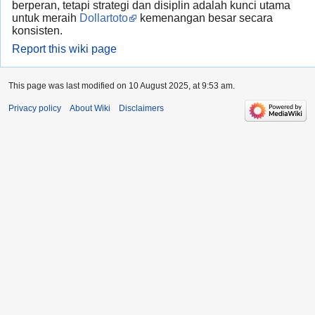
berperan, tetapi strategi dan disiplin adalah kunci utama
untuk meraih
Dollartoto
kemenangan besar secara
konsisten.
Report this wiki page
This page was last modified on 10 August 2025, at 9:53 am.
Privacy policy
About Wiki
Disclaimers